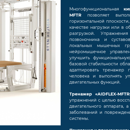
Многофункциональная
ки
MFTR
позволяет выпол
горизонтальной плоскости,
качестве нагрузки или в о
разгрузкой. Упражнени
позвоночника и суставо
локальных мышечных гр
нейромышечное управле
улучшить функциональную
базовой стабильности обл
адаптировать тренажер 
человека и выполнять у
двигательных функций.
Тренажер «AIDFLEX-MFTR
упражнений с целью восст
двигательного аппарата, 
заболеваний и поврежден
системы.