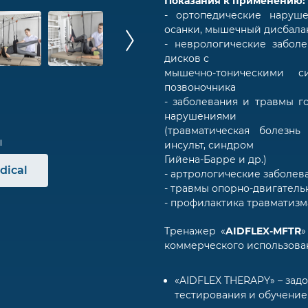
Показания к применению:
- ортопедические наруш
осанки, мышечный дисбала
- неврологические забол
дисков с
мышечно-тоническими си
позвоночника
- заболевания и травмы г
нарушениями
(травматическая болезнь
инсульт, синдром
Гийена-Барре и др.)
dical
- артрологические заболева
- травмы опорно-двигатель
- профилактика травматизм
Тренажер «
AIDFLEX-MFTR
»
коммерческого использова
«AIDFLEX THERAPY» – зад
тестирования и обучени