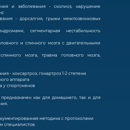
ения и заболевания - сколиоз, нарушение
нс
евания - дорсалгия, грыжи межпозвонковых
ндромами, сегментарная нестабильность
оловного и спинного мозга с двигательными
 спинного мозга, травма головного мозга,
ния - коксартроз, гонартроз 1-2 степени
ного аппарата
а у спортсменов
 предназначен как для домашнего, так и для
ния.
окументированная методика с протоколами
ем специалистов