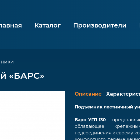
лавная
Каталог
Производители
мники
й «БАРС»
Описание
Характерис
Подъемник лестничный ун
Барс УГП-130
– представля
обладающее крепежн
подсоединения к своему ко
комфортного перемещения