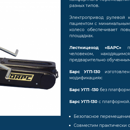
разных типов.
Электропривод рулевой к
пациентом с минимальным
колесо обеспечивает по
площадках.
Лестницеход «БАРС»
человеком, находящимс
предварительно обученны
Барс УГП-130
изготовлен
модификациях:
Барс УГП -130
без платфор
Барс УГП-130
с платформой.
Безопасное перемещение 
Совместим практически 