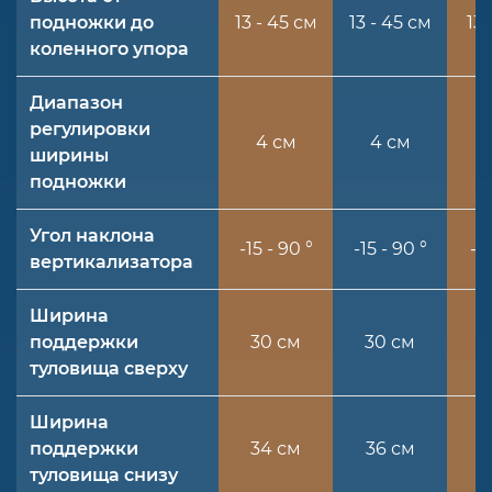
подножки до
13 - 45 см
13 - 45 см
13 
коленного упора
Диапазон
регулировки
4 см
4 см
ширины
подножки
Угол наклона
-15 - 90 °
-15 - 90 °
-1
вертикализатора
Ширина
поддержки
30 см
30 см
туловища сверху
Ширина
поддержки
34 см
36 см
4
туловища снизу