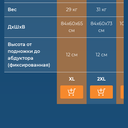
Вес
29 кг
31 кг
84х60х65
84х60х73
100
ДхШхВ
см
см
Высота от
подножки до
12 см
12 см
абдуктора
(фиксированная)
XL
2XL