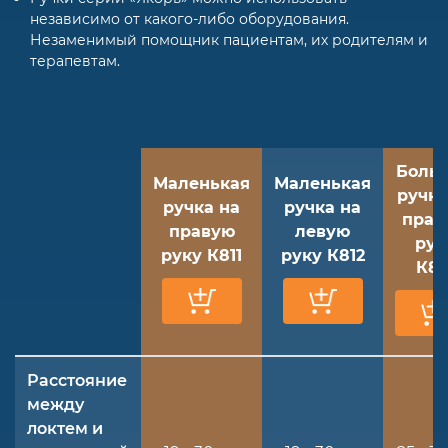
независимо от какого-либо оборудования.
Незаменимый помощник пациентам, их родителям и
терапевтам.
Боль
Маленькая
Маленькая
ручка
ручка на
ручка на
прав
правую
левую
рук
руку К811
руку К812
К81
Расстояние
между
локтем и