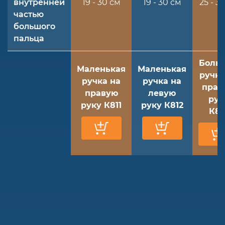
внутренней
19 - 30 см
19 - 30 см
25 - 3
частью
большого
пальца
Боль
Маленькая
Маленькая
ручка
ручка на
ручка на
прав
правую
левую
рук
руку К811
руку К812
К81