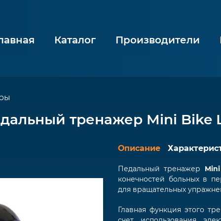
лавная
Каталог
Производители
еры
альный тренажер Mini Bike 
Описание
Характерис
Педальный тренажер
Mini
конечностей больных в пе
для вращательных упражнен
Главная функция этого тр
счет использования эле