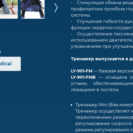
• Стимуляция обмена веще
профилактика тромбоза гл
системы.
• Улучшение гибкости рук
функции сердечно-сосудис
• Осуществление пассивны
использованием двигателя,
упражнениям при улучшени
Тренажер выпускается в д
dical
LY-901-FM
― базовая верси
LY-901-FMB
― оснащена ос
углами, обеспечивающи
лежащими в постели.
Тренажер Mini Bike имее
Тренажер осуществляет м
переключением режимов: 1
регулирование скорости в
режима регулирования ск