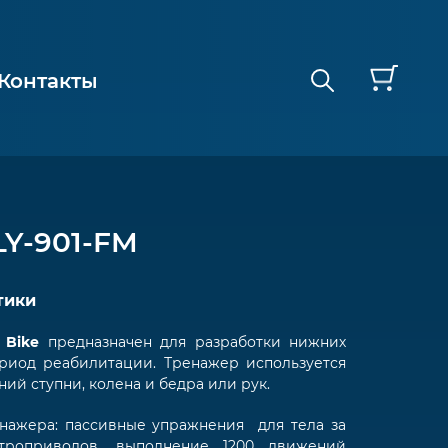
Контакты
LY-901-FM
тики
 Bike
предназначен для разработки нижних
риод реабилитации. Тренажер используется
ий ступни, колена и бедра или рук.
енажера: пассивные упражнения для тела за
ктроприводов, выполнение 1200 движений