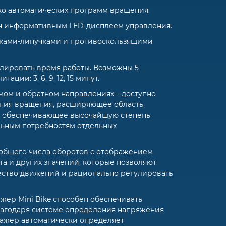
ко автоматических программ вращения.
н информативным LED-дисплеем управления.
ками-липучками и противоскользящими
лировать время работы. Возможны 5
ции: 3, 6, 9, 12, 15 минут.
ом и обратном направлениях – доступно
ния вращения, расширяющее область
 обеспечивающее высочайшую степень
льным потребностям отдельных
общего числа оборотов с отображением
та и других значений, которые позволяют
ество движений и рационально регулировать
ер Mini Bike способен обеспечивать
лагодаря системе определения напряжения
нажер автоматически определяет