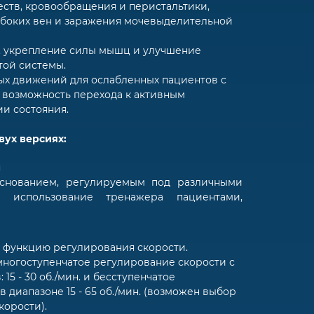
ств, кровообращения и перистальтики,
убоких вен и заражения мочевыделительной
, укрепление силы мышц и улучшение
той системы.
х движений для ослабленных пациентов с
 возможность перехода к активным
и состояния.
вух версиях:
я
нованием, регулируемым под различными
м использование тренажера пациентами,
т функцию регулирования скорости.
ногоступенчатое регулирование скорости с
5 - 30 об./мин. и бесступенчатое
 диапазоне 15 - 65 об./мин. (возможен выбор
орости).