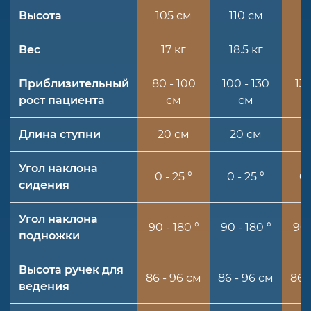
Высота
105 см
110 см
1
Вес
17 кг
18.5 кг
19
Приблизительный
80 - 100
100 - 130
130
рост пациента
см
см
Длина ступни
20 см
20 см
2
Угол наклона
0 - 25 °
0 - 25 °
0 
сидения
Угол наклона
90 - 180 °
90 - 180 °
90 
подножки
Высота ручек для
86 - 96 см
86 - 96 см
86 
ведения