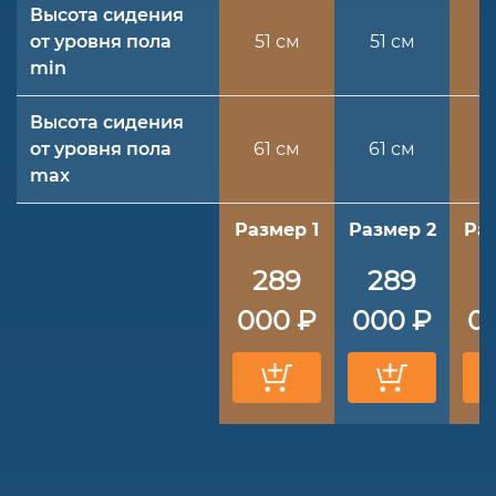
Высота сидения
от уровня пола
51 см
51 см
5
min
Высота сидения
от уровня пола
61 см
61 см
6
max
Размер 1
Размер 2
Ра
289
289
000 ₽
000 ₽
0