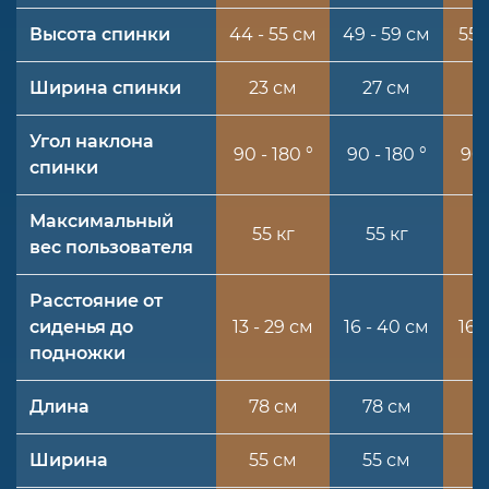
Высота спинки
44 - 55 см
49 - 59 см
55 
Ширина спинки
23 см
27 см
3
Угол наклона
90 - 180 °
90 - 180 °
90 
спинки
Максимальный
55 кг
55 кг
5
вес пользователя
Расстояние от
сиденья до
13 - 29 см
16 - 40 см
16 
подножки
Длина
78 см
78 см
7
Ширина
55 см
55 см
5