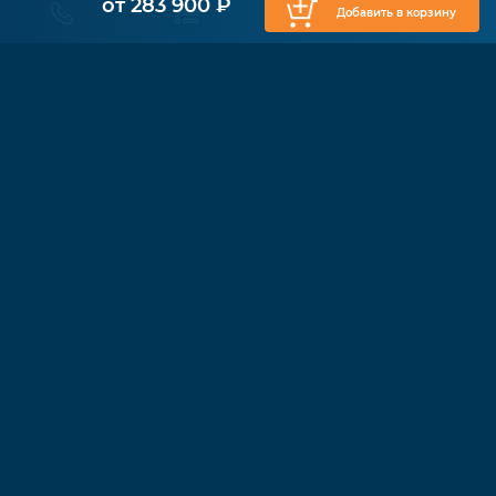
от 283 900 ₽
Добавить в корзину
КАТАЛОГ
Физиотерапия
Функциональные кресла
Ходунки
Cтолы Бобат
Душевые каталки
Вертикализаторы
Коляски с электроприводом