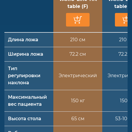
table (F)
table (
Длина ложа
210 см
210 с
Ширина ложа
72.2 см
72.2 
Тип
регулировки
Электрический
Электрич
наклона
Максимальный
150 кг
150 к
вес пациента
Высота стола
65 см
53-100