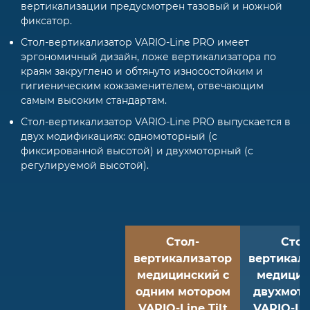
вертикализации предусмотрен тазовый и ножной
фиксатор.
Стол-вертикализатор VARIO-Line PRO имеет
эргономичный дизайн, ложе вертикализатора по
краям закруглено и обтянуто износостойким и
гигиеническим кожзаменителем, отвечающим
самым высоким стандартам.
Стол-вертикализатор VARIO-Line PRO выпускается в
двух модификациях: одномоторный (с
фиксированной высотой) и двухмоторный (с
регулируемой высотой).
Стол-
Стол
вертикализатор
вертикал
медицинский с
медицин
одним мотором
двухмот
VARIO-Line Tilt
VARIO-Lin