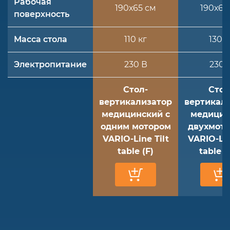
Рабочая
190х65 см
190х65
поверхность
Масса стола
110 кг
130 к
Электропитание
230 В
230 
Стол-
Стол
вертикализатор
вертикал
медицинский с
медицин
одним мотором
двухмот
VARIO-Line Tilt
VARIO-Lin
table (F)
table (