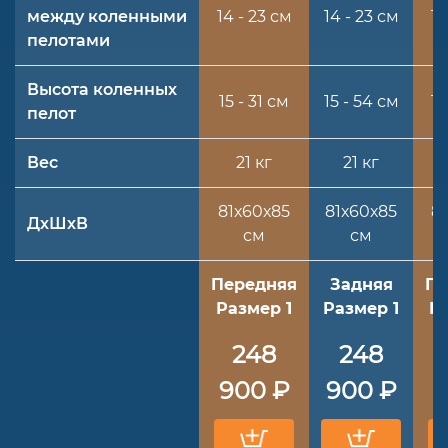
между коленными
14 - 23 см
14 - 23 см
14
пелотами
Высота коленных
15 - 31 см
15 - 54 см
15
пелот
Вес
21 кг
21 кг
81х60х85
81х60х85
8
ДхШхВ
см
см
Передняя
Задняя
Пе
Размер 1
Размер 1
Р
248
248
900 ₽
900 ₽
9