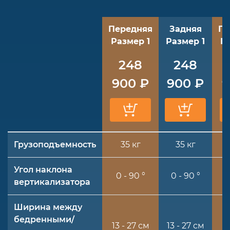
Передняя
Задняя
Пе
Размер 1
Размер 1
Р
248
248
900 ₽
900 ₽
9
Грузоподъемность
35 кг
35 кг
Угол наклона
0 - 90 °
0 - 90 °
0
вертикализатора
Ширина между
бедренными/
13 - 27 см
13 - 27 см
18