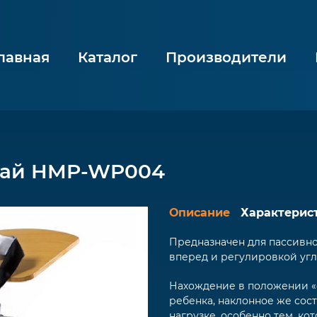
лавная
Каталог
Производители
гай HMP-WP004
Описание
Характерис
Предназначен для пассивн
вперед и регулировкой угла 
Нахождение в положении «с
ребенка, наклонное же сос
нагрузке, особенно тем, к