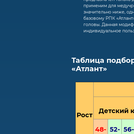
применим для медучр
значительно ниже, одн
базовому РПК «Атлант
головы. Данная модиф
индивидуальное поль
Таблица подбо
«Атлант»
Детский 
Рост
48-
52-
56