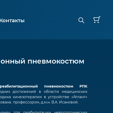
Контакты
ционный пневмокостюм
 реабилитационный пневмокостюм РПК
дних достижений в области медицинских
тодика кинезотерапии в устройстве «Атлант»
ована профессором, д.м.н. В.А. Исановой.
значен для реабилитации неврологических