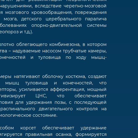
нарушениями, вследствие черепно-мозговой
ия мозгового кровообращения, повреждения
 мозга, детского церебрального паралича
олеваниях опорно-двигательной системы
опороз и т.д.).
лотно облегающего комбинезона, в котором
тва – надуваемые насосом трубчатые камеры,
онечностей и туловища по ходу мышц-
меры натягивают оболочку костюма, создают
ие мышц туловища и конечностей, что
епторы, усиливается афферентация, мощный
тивизирует ЦНС, что обеспечивает
ловия для удержания позы, с последующей
распинального двигательного контроля на
иологическое состояние.
собом корсет обеспечивает удержание
игируется правильная осанка, формируется