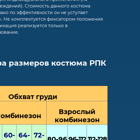
еждений). Стоимость данного костюма
ако по эффективности он не уступает
». Не комплектуется фиксатором положения
икация реализуется только в
зование.
ра размеров костюма РПК
Обхват груди
Взрослый
комбинезон
комбинезон
-
60-
64-
72-
80-96
96-112
112-128