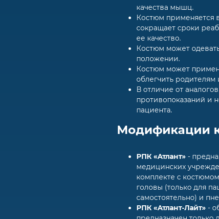
качества мышц.
Костюм применяется в
сокращает сроки реа
ее качество.
Костюм может одевать
положении.
Костюм может примен
облегчить родителям 
В отличие от аналогов
противопоказаний и н
пациента.
Модификации к
РПК «Атлант»
- предна
медицинских учрежден
комплекте с костюмо
головы (только для п
самостоятельно) и пн
РПК «Атлант-Лайт»
- о
предназначен только 