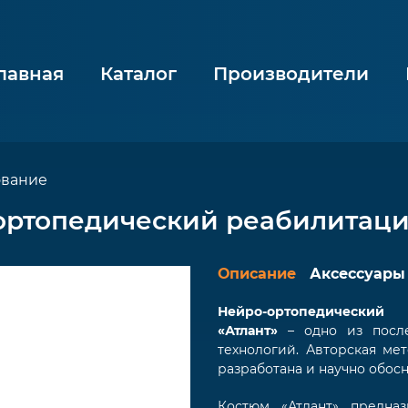
лавная
Каталог
Производители
ование
о-ортопедический реабилита
Описание
Аксессуары
Нейро-ортопедический
«Атлант»
– одно из после
технологий. Авторская ме
разработана и научно обосн
Костюм «Атлант» предна