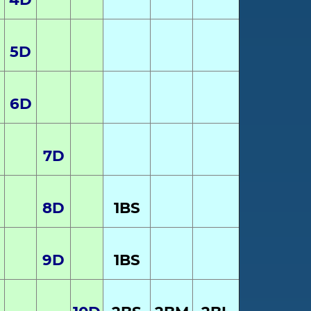
5
D
6
D
7
D
8
D
1
BS
9
D
1
BS