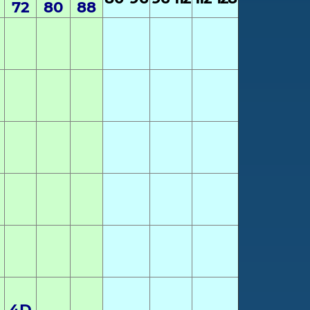
72
80
88
4
D