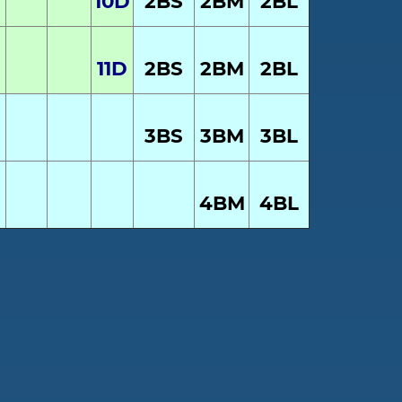
10
D
2BS
2BM
2BL
11
D
2BS
2BM
2BL
3BS
3BM
3BL
4BM
4BL