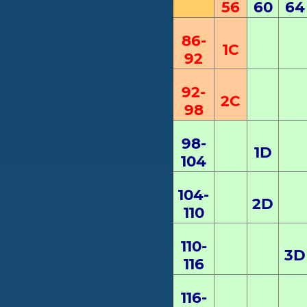
56
60
64
86-
1
C
9
2
9
2
-
2
C
98
98-
1
D
104
104-
2
D
110
110-
3
D
116
116-