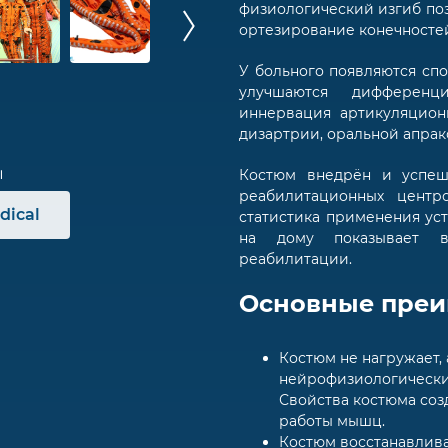
физиологический изгиб по
ортезирование конечносте
У больного появляются сп
улучшаются дифференци
иннервация артикуляционн
дизартрии, оральной апрак
Костюм внедрён и успеш
реабилитационных центр
dical
статистика применения ус
на дому показывает в
реабилитации.
Основные преи
Костюм не нагружает, 
нейрофизиологически
Свойства костюма со
работы мышц.
Костюм восстанавлив