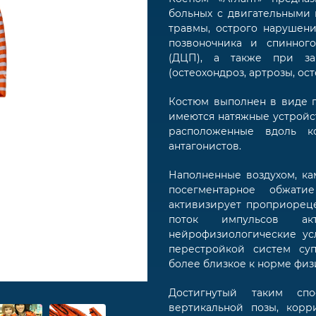
больных с двигательными 
травмы, острого нарушен
позвоночника и спинного
(ДЦП), а также при заб
(остеохондроз, артрозы, осте
Костюм выполнен в виде п
имеются натяжные устройс
расположенные вдоль к
антагонистов.
Наполненные воздухом, ка
посегментарное обжат
активизирует проприорец
поток импульсов ак
нейрофизиологические ус
перестройкой систем суп
более близкое к норме физ
Достигнутый таким спо
вертикальной позы, корр