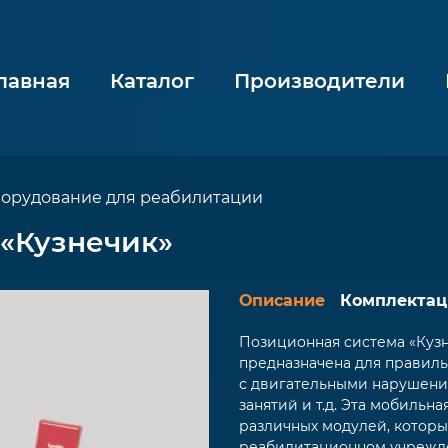
лавная
Каталог
Производители
борудование для реабилитации
«Кузнечик»
Описание
Комплектац
Позиционная система «Кузн
предназначена для правил
с двигательными нарушения
занятий и т.д. Эта мобильна
различных модулей, которы
реабилитационном учрежде