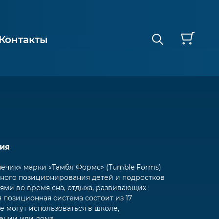
Контакты
ия
ечик» марки «Тамбл Формс» (
Tumble
Forms
)
ьного позиционирования детей и подростков
ми во время сна, отдыха, развивающих
я позиционная система состоит из 17
е могут использоваться в школе,
нии или дома.