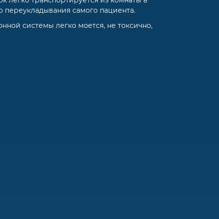
к легко транспортируется из комнаты в
о переукладывания самого пациента.
нной системы легко моется, не токсично,