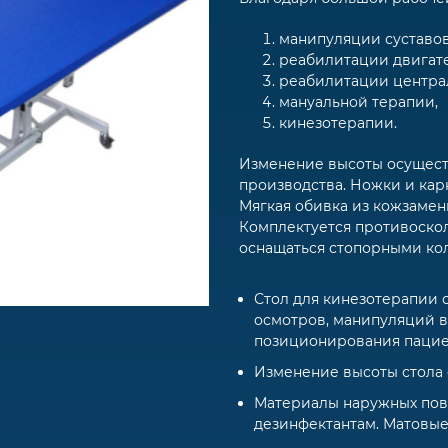
манипуляции суставов
реабилитации двигат
реабилитации центра
мануальной терапии,
кинезотерапии.
Изменение высоты осущест
производства. Ножки и ка
Мягкая обивка из кожзамен
Комплектуется противоск
оснащаться стопорными ко
Стол для кинезотерапии 
осмотров, манипуляций в
позиционирования пацие
Изменение высоты стола
Материалы наружных пове
дезинфектантам. Матовы