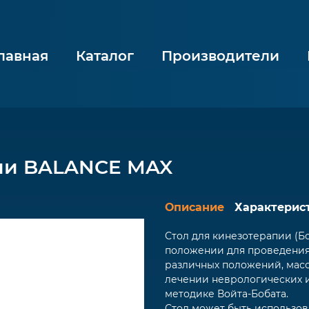
лавная
Каталог
Производители
пии BALANCE MAX
Описание
Характерис
Стол для кинезотерапии (Б
положении для проведения
различных положений, масс
лечении неврологических и
методике Войта-Бобата.
Стол может быть использов