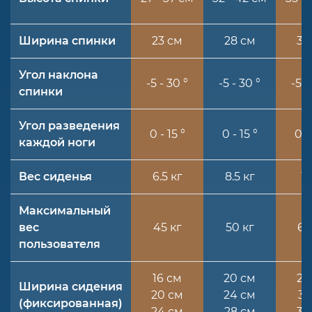
Ширина спинки
23 см
28 см
33
Угол наклона
-5 - 30 °
-5 - 30 °
-5 -
спинки
Угол разведения
0 - 15 °
0 - 15 °
0 - 
каждой ноги
Вес сиденья
6.5 кг
8.5 кг
11
Максимальный
вес
45 кг
50 кг
60
пользователя
16 см
20 см
26
Ширина сидения
20 см
24 см
31
(фиксированная)
24 см
28 см
36