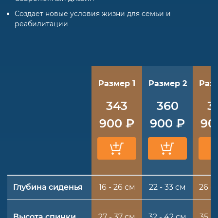
Создает новые условия жизни для семьи и
реабилитации
Размер 1
Размер 2
Разм
343
360
3
900 ₽
900 ₽
90
Глубина сиденья
16 - 26 см
22 - 33 см
26 - 
Высота спинки
27 - 37 см
32 - 42 см
35 - 