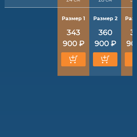
Размер 1
Размер 2
Разм
343
360
3
900 ₽
900 ₽
90