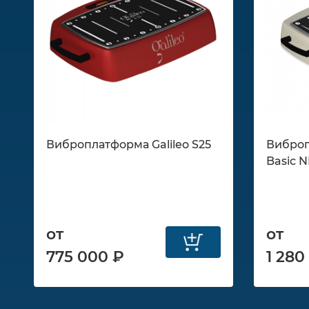
Виброплатформа Galileo S25
Виброп
Basic 
от
от
775 000 ₽
1 280