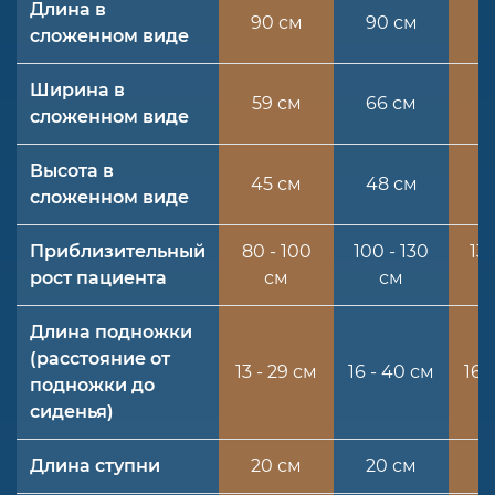
Длина в
90 см
90 см
9
сложенном виде
Ширина в
59 см
66 см
6
сложенном виде
Высота в
45 см
48 см
5
сложенном виде
Приблизительный
80 - 100
100 - 130
130
рост пациента
см
см
Длина подножки
(расстояние от
13 - 29 см
16 - 40 см
16 
подножки до
сиденья)
Длина ступни
20 см
20 см
2