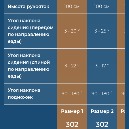
Высота рукояток
100 см
100 см
1
Угол наклона
сидения (передом
3 - 20 °
3 - 25 °
3 
по направлению
езды)
Угол наклона
сидения (спиной
3 - 22 °
3 - 17 °
3 
по направлению
езды)
Угол наклона
90 - 180 °
90 - 180 °
90 
подножек
Размер 1
Размер 2
Ра
302
302