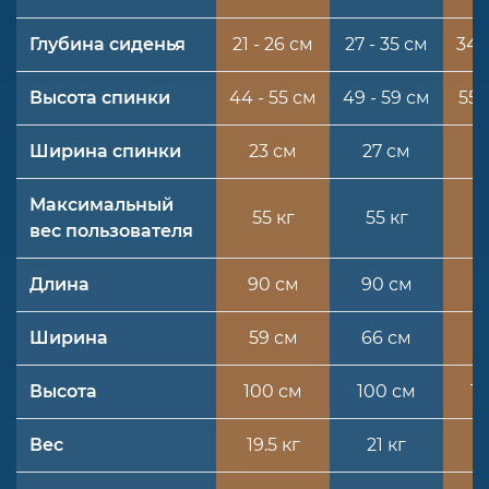
Глубина сиденья
21 - 26 см
27 - 35 см
34 
Высота спинки
44 - 55 см
49 - 59 см
55 
Ширина спинки
23 см
27 см
3
Максимальный
55 кг
55 кг
5
вес пользователя
Длина
90 см
90 см
9
Ширина
59 см
66 см
6
Высота
100 см
100 см
1
Вес
19.5 кг
21 кг
22