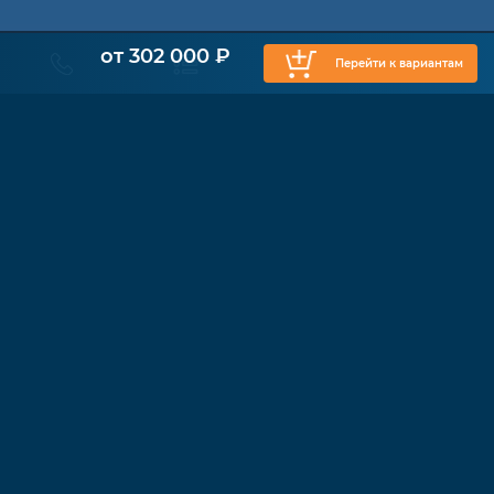
от 302 000 ₽
Перейти к вариантам
КАТАЛОГ
Физиотерапия
Функциональные кресла
Ходунки
Cтолы Бобат
Душевые каталки