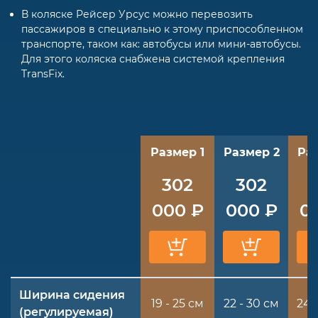
В коляске Рейсер Урсус можно перевозить
пассажиров в специально к этому приспособленном
транспорте, таком как: автобусы или мини-автобусы.
Для этого коляска снабжена системой крепления
TransFix.
Размер 1
Размер 2
Ра
302
302
000 ₽
000 ₽
0
Ширина сидения
19 - 25 см
22 - 30 см
24 
(регулируемая)